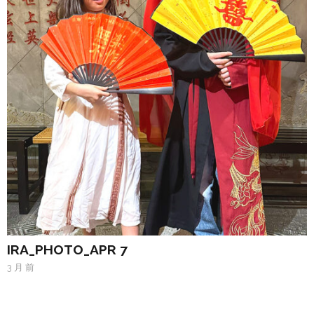
IRA_PHOTO_APR 7
3 月 前