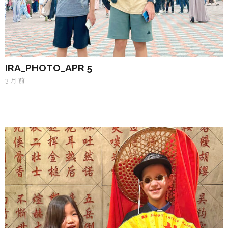
IRA_PHOTO_APR 5
3 月 前