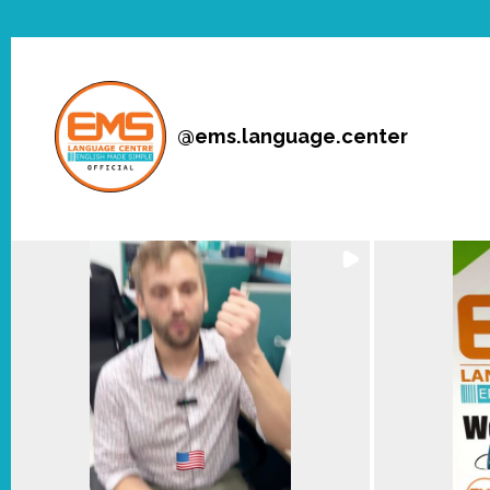
@
ems.language.center