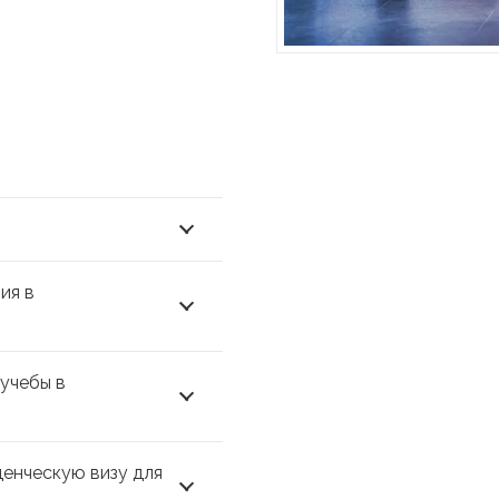
ия в
 учебы в
денческую визу для