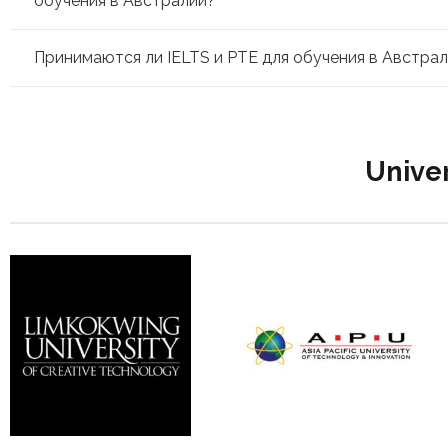
обучения в Австралии?
Принимаются ли IELTS и PTE для обучения в Австра
Univer